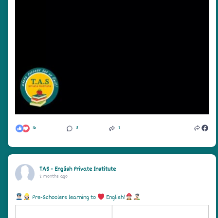
16
3
2
TAS - English Private Institute
2 months ago
Pre-Schoolers learning to
English!