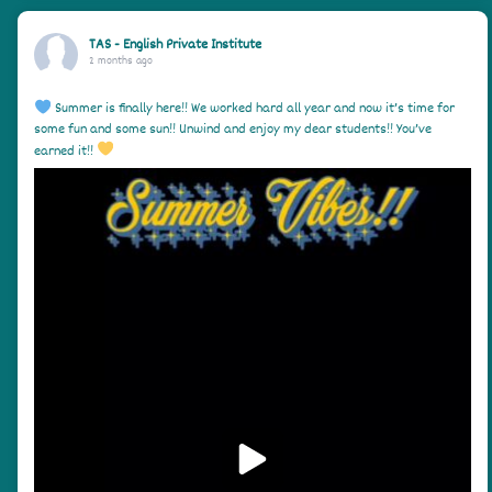
TAS - English Private Institute
2 months ago
Summer is finally here!! We worked hard all year and now it’s time for
some fun and some sun!! Unwind and enjoy my dear students!! You’ve
earned it!!