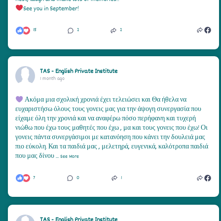
See you in September!
15
2
2
TAS - English Private Institute
1 month ago
Ακόμα μια σχολική χρονιά έχει τελειώσει και Θα ήθελα να
ευχαριστήσω όλους τους γονεις μας για την άψογη συνεργασία που
είχαμε όλη την χρονιά και να αναφέρω πόσο περήφανη και τυχερή
νιώθω που έχω τους μαθητές που έχω , μα και τους γονεις που έχω! Οι
γονεις πάντα συνεργάσιμοι με κατανόηση που κάνει την δουλειά μας
πιο εύκολη. Και τα παιδιά μας , μελετηρά, ευγενικά, καλότροπα παιδιά
που μας δίνου
...
See More
7
0
1
TAS - English Private Institute