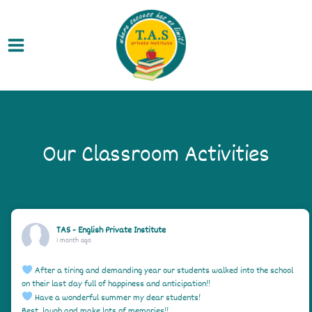
Skip
Main
to
Menu
content
Our Classroom Activities
TAS - English Private Institute
1 month ago
After a tiring and demanding year our students walked into the school
on their last day full of happiness and anticipation!!
Have a wonderful summer my dear students!
Rest, laugh and make lots of memories!!